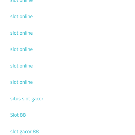
slot online
slot online
slot online
slot online
slot online
situs slot gacor
Slot 88
slot gacor 88