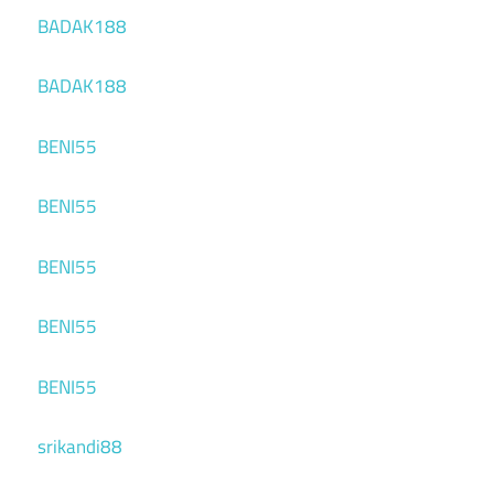
BADAK188
BADAK188
BENI55
BENI55
BENI55
BENI55
BENI55
srikandi88