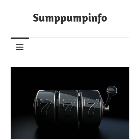
Skip
to
Sumppumpinfo
content
Panduan
Lengkap
Bermain
Slot
Online
Gacor