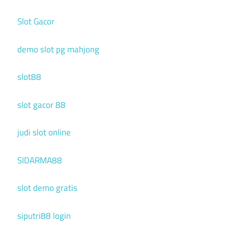
Slot Gacor
demo slot pg mahjong
slot88
slot gacor 88
judi slot online
SIDARMA88
slot demo gratis
siputri88 login