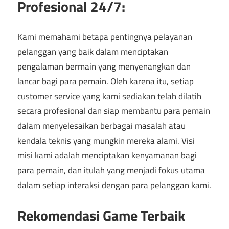
Profesional 24/7:
Kami memahami betapa pentingnya pelayanan
pelanggan yang baik dalam menciptakan
pengalaman bermain yang menyenangkan dan
lancar bagi para pemain. Oleh karena itu, setiap
customer service yang kami sediakan telah dilatih
secara profesional dan siap membantu para pemain
dalam menyelesaikan berbagai masalah atau
kendala teknis yang mungkin mereka alami. Visi
misi kami adalah menciptakan kenyamanan bagi
para pemain, dan itulah yang menjadi fokus utama
dalam setiap interaksi dengan para pelanggan kami.
Rekomendasi Game Terbaik