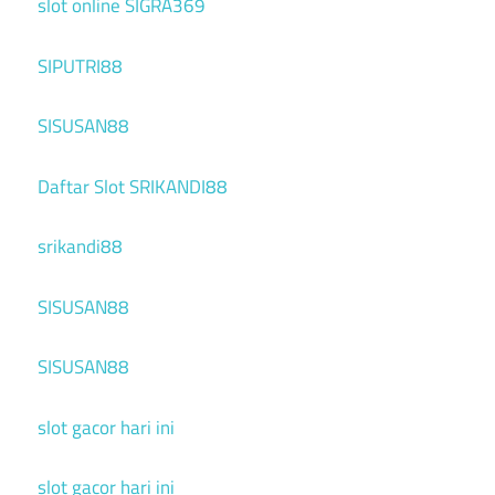
slot online SIGRA369
SIPUTRI88
SISUSAN88
Daftar Slot SRIKANDI88
srikandi88
SISUSAN88
SISUSAN88
slot gacor hari ini
slot gacor hari ini