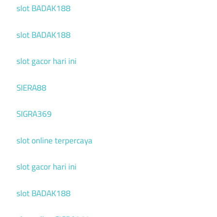
slot BADAK188
slot BADAK188
slot gacor hari ini
SIERA88
SIGRA369
slot online terpercaya
slot gacor hari ini
slot BADAK188