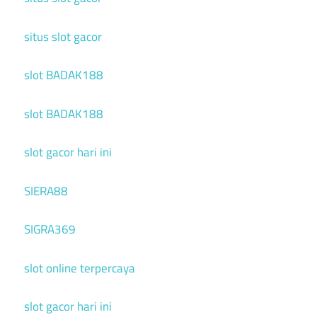
situs slot gacor
slot BADAK188
slot BADAK188
slot gacor hari ini
SIERA88
SIGRA369
slot online terpercaya
slot gacor hari ini