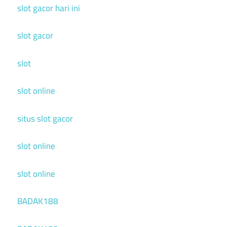
slot gacor hari ini
slot gacor
slot
slot online
situs slot gacor
slot online
slot online
BADAK188