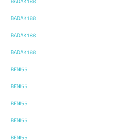
BADAK188
BADAK188
BADAK188
BADAK188
BENI55
BENI55
BENI55
BENI55
BENI55