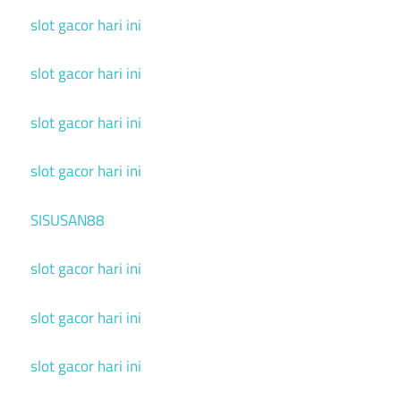
slot gacor hari ini
slot gacor hari ini
slot gacor hari ini
slot gacor hari ini
SISUSAN88
slot gacor hari ini
slot gacor hari ini
slot gacor hari ini