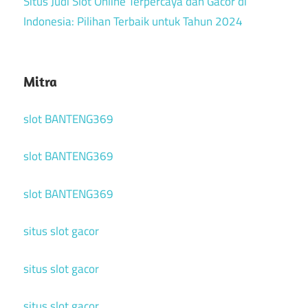
Situs Judi Slot Online Terpercaya dan Gacor di
Indonesia: Pilihan Terbaik untuk Tahun 2024
Mitra
slot BANTENG369
slot BANTENG369
slot BANTENG369
situs slot gacor
situs slot gacor
situs slot gacor